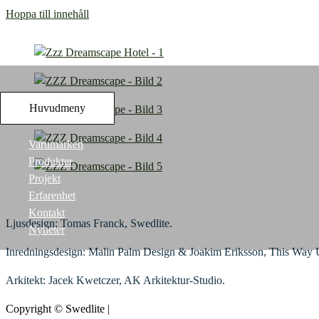
Hoppa till innehåll
Huvudmeny
Varumärken
Produkter
Projekt
Erfarenhet
Kontakt
Ljusdesign: Tomas Franck, Swedlite.
Nyheter
Inredningsdesign: Malin Palm Design & Joakim Eriksson, This Way 
Arkitekt: Jacek Kwetczer, AK Arkitektur-Studio.
Copyright ©
Swedlite
|
Credits