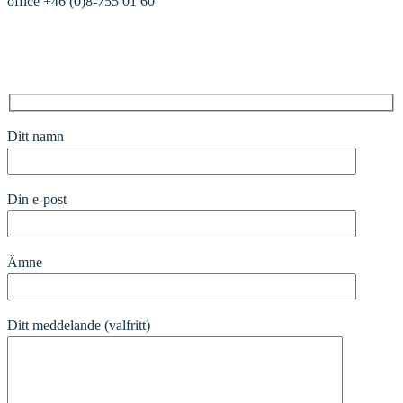
office +46 (0)8-755 01 60
Kontaktformulär
Ditt namn
Din e-post
Ämne
Ditt meddelande (valfritt)