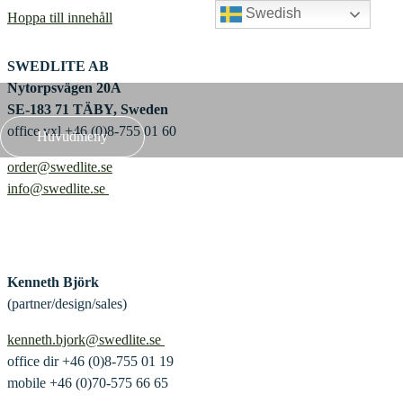
Swedish
Hoppa till innehåll
SWEDLITE AB
Nytorpsvägen 20A
SE-183 71 TÄBY, Sweden
office vxl +46 (0)8-755 01 60
Huvudmeny
order@swedlite.se
info@swedlite.se
Kenneth Björk
(partner/design/sales)
kenneth.bjork@swedlite.se
office dir +46 (0)8-755 01 19
mobile +46 (0)70-575 66 65