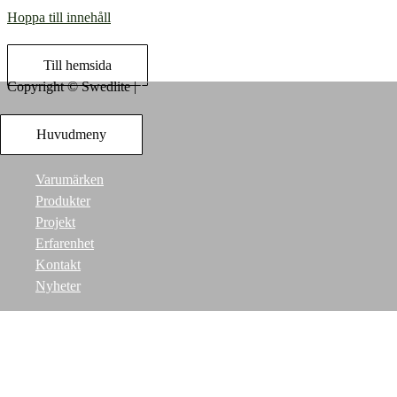
Hoppa till innehåll
Till hemsida
Copyright ©
Swedlite
|
Credits
Huvudmeny
Varumärken
Produkter
Projekt
Erfarenhet
Kontakt
Nyheter