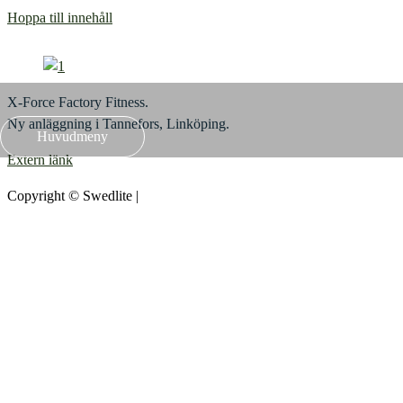
Hoppa till innehåll
X-Force Factory Fitness.
Ny anläggning i Tannefors, Linköping.
Huvudmeny
Extern länk
Copyright ©
Swedlite
|
Credits