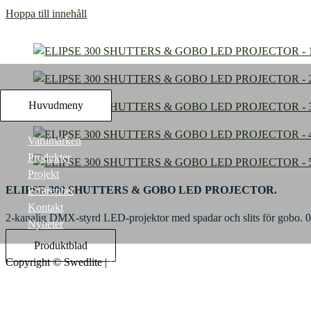
Hoppa till innehåll
Huvudmeny
Varumärken
Produkter
Projekt
ELIPSE 300 SHUTTERS & GOBO LED PROJECTOR.
Erfarenhet
Kontakt
2-kanalig DMX-styrd LED-projektor med spadar och slits för gobo. 
Nyheter
Produktblad
Copyright ©
Swedlite
|
Credits