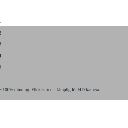
0~100% dimning. Flicker-free = lämplig för HD kamera.