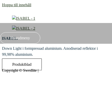
Hoppa till innehåll
Huvudmeny
ISABEL.
Down Light i formpressad aluminium. Anodiserad reflektor i
99,98% aluminium.
Produktblad
Copyright ©
Swedlite
|
Credits